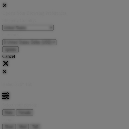
Update Your Browsing Preferences
Shipping Country:
Currency:
Cancel
Katie:
5'10"
160
Select your person:
Male
Female
Height
Short
Med
Tall