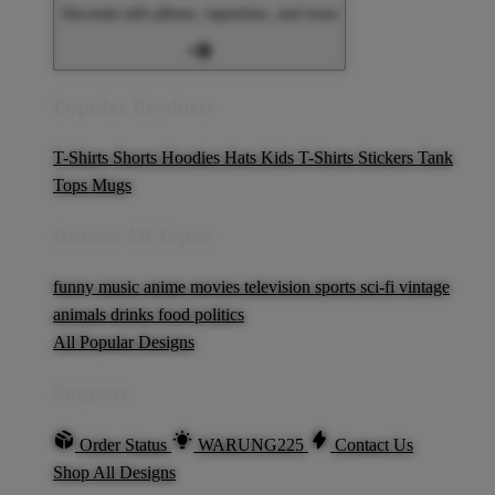
Decorate with pillows, tapestries, and more
Popular Products
T-Shirts
Shorts
Hoodies
Hats
Kids T-Shirts
Stickers
Tank
Tops
Mugs
Browse All Topics
funny
music
anime
movies
television
sports
sci-fi
vintage
animals
drinks
food
politics
All Popular Designs
Support
Order Status
WARUNG225
Contact Us
Shop All Designs