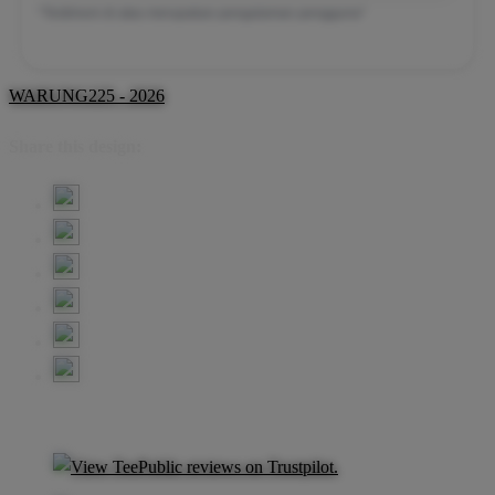
*Testimoni di atas merupakan pengalaman pengguna*
WARUNG225 - 2026
Share this design: