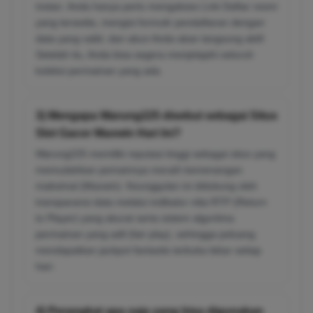
instan. Anda hanya perlu mengakses Link Daftar resmi
yang tersedia, mengisi formulir pendaftaran dengan
data yang valid, dan akun Anda akan langsung aktif.
Setelah itu, Anda bisa segera menjelajahi seluruh
koleksi permainan yang ada.
3) Mengapa Warung225 disebut sebagai Situs
Slot Gacor Maxwin Hari Ini?
Warung225 memiliki reputasi tinggi sebagai situs yang
memudahkan pemainnya meraih kemenangan
maksimal (Maxwin). Keunggulan ini didukung oleh
transparansi data melalui indikator nilai RTP (Return
to Player) yang akurat serta sistem algoritma
permainan yang adil (fair play), sehingga peluang
mendapatkan jackpot fantastis terbuka lebar setiap
hari.
4) Perangkat apa saja yang bisa digunakan