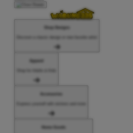
Shop Designs
Discover a classic design or new favorite artist
Apparel
Shop for Adults & Kids
Accessories
Express yourself with stickers and more
Home Goods