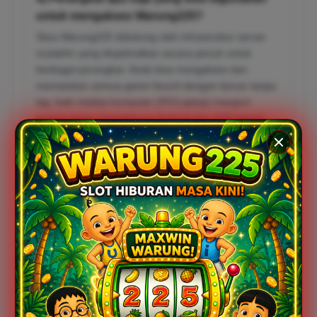
untuk mengakses Warung225?
Situs Warung225 didukung oleh infrastruktur server
mutakhir yang dioptimalkan secara penuh untuk
berbagai perangkat. Anda bisa mengakses dan
memainkan semua game favorit dengan lancar tanpa
lag, baik melalui komputer (PC/Laptop) maupun
ponsel pintar (smartphone Android dan iOS) kapan
saja dan di mana saja.
5) Apakah proses transaksi di Warung225
aman dan cepat?
Tentu saja. Kenyamanan member adalah prioritas
utama, oleh karena itu Warung225 menyediakan
sistem transaksi yang fleksibel, aman, dan instan.
Proses deposit dan penarikan dana (withdraw)
dilakukan melalui metode pembayaran yang luas dan
terenkripsi, sehingga Anda dapat bertransaksi dengan
tenang dan cepat tanpa kendala teknis.