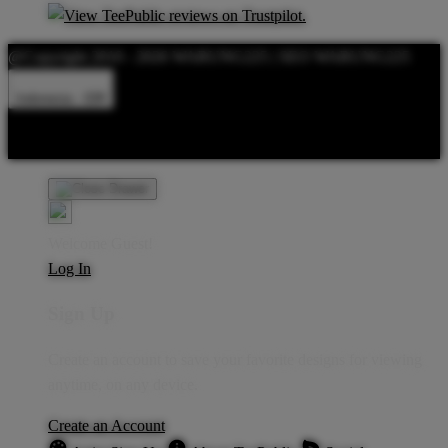
@Copyright 2010 - 2026 WARUNG225 | SEO WARUNG225
Indonesia - IDR
Product Safety
Intellectual Property Policy
CA: Do Not Sell My
Personal Information
Privacy Policy
Terms
Welcome Guest!
Log In
Sign Up
Create an account to save your favorite designs for viewing
anytime, on any device.
Create an Account