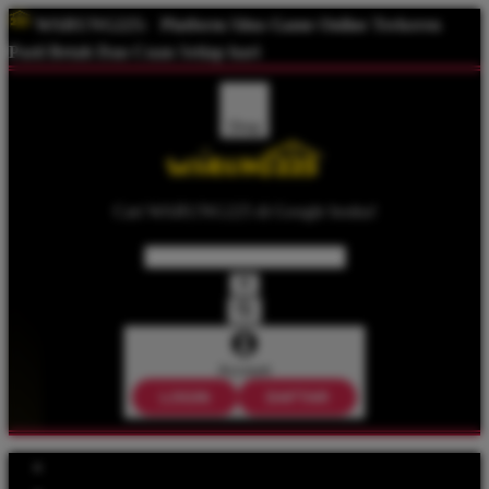
WARUNG225:
Platform Situs Game Online Terkeren
Pasti Betah Dan Cuan Setiap hari
Shop
Cari WARUNG225 di Google bosku!
Account
LOGIN
DAFTAR
Explore Categories