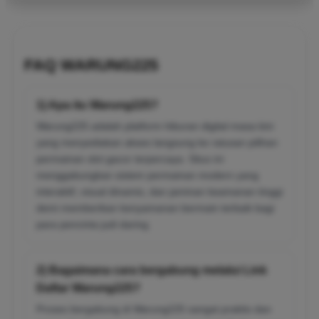
FAQ WARUNG225
1) Apa itu Warung225?
Warung225 adalah platform hiburan digital masa kini
yang menyediakan akses langsung ke ratusan pilihan
permainan slot gacor terpercaya. Situs ini
menggabungkan sistem permainan modern yang
interaktif, visual dinamis, dan jaminan keamanan tinggi
demi memberikan kenyamanan bermain terbaik bagi
para pencinta judi daring.
2) Bagaimana cara bergabung melalui Link
Daftar Warung225?
Proses bergabung di Warung225 sangat praktis dan