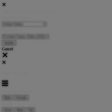
Update Your Browsing Preferences
Shipping Country:
Currency:
Cancel
Katie:
5'10"
160
Select your person:
Male
Female
Height
Short
Med
Tall