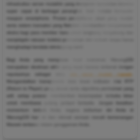
infrastruktur server mutakhir yang menjamin kestabilan koneksi
super cepat di berbagai perangkat, baik melalui komputer
maupun smartphone. Proses pendaftaran akun yang mudah
serta sistem transaksi yang fleksibel memberikan kenyamanan
ekstra bagi para member baru untuk langsung bergabung dan
menjelajahi ratusan koleksi permainan slot terbaik tanpa harus
menghadapi kendala teknis yang rumit.
Bagi Anda yang mengincar hasil maksimal, Warung225
merupakan destinasi akhir yang tepat karena terkenal dengan
reputasinya sebagai situs
slot gacor mudah maxwin
.
Mengandalkan transparansi data lewat indikator nilai RTP
(Return to Player) yang akurat serta algoritma permainan yang
adil, setiap putaran memberikan kesempatan terbuka lebar
untuk membawa pulang jackpot fantastis. Jangan lewatkan
momentum terbaik Anda; segera daftarkan diri Anda di
Warung225 hari ini dan nikmati sensasi meraih kemenangan
Maxwin terbesar dalam genggaman Anda.