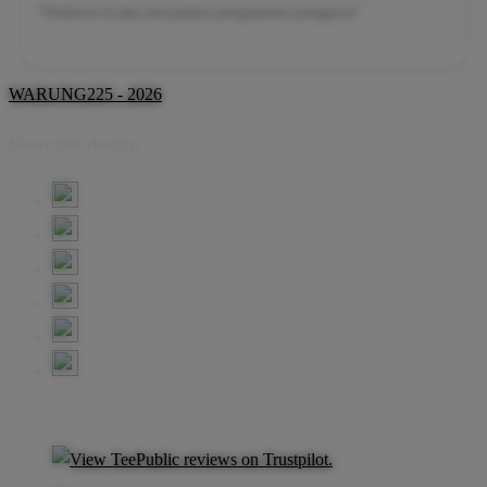
*Testimoni di atas merupakan pengalaman pengguna*
WARUNG225 - 2026
Share this design: