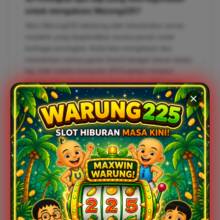
untuk mengakses Warung225?
Situs Warung225 didukung oleh infrastruktur server
mutakhir yang dioptimalkan secara penuh untuk
berbagai perangkat. Anda bisa mengakses dan
memainkan semua game favorit dengan lancar tanpa
lag, baik melalui komputer (PC/Laptop) maupun
ponsel pintar (smartphone Android dan iOS) kapan
saja dan di mana saja.
5) Apakah proses transaksi di Warung225
aman dan cepat?
Tentu saja. Kenyamanan member adalah prioritas
utama, oleh karena itu Warung225 menyediakan
sistem transaksi yang fleksibel, aman, dan instan.
Proses deposit dan penarikan dana (withdraw)
dilakukan melalui metode pembayaran yang luas dan
terenkripsi, sehingga Anda dapat bertransaksi dengan
tenang dan cepat tanpa kendala teknis.