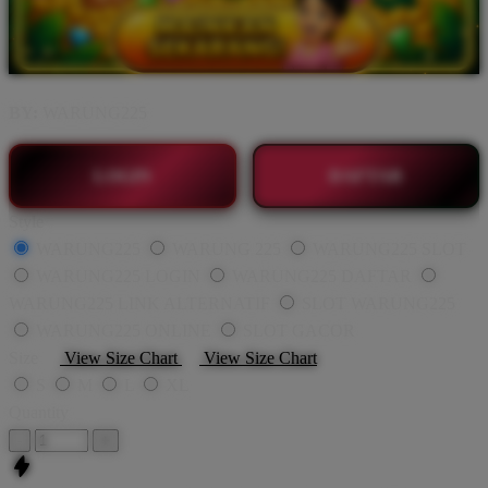
BY:
WARUNG225
LOGIN
DAFTAR
Style
WARUNG225
WARUNG 225
WARUNG225 SLOT
WARUNG225 LOGIN
WARUNG225 DAFTAR
WARUNG225 LINK ALTERNATIF
SLOT WARUNG225
WARUNG225 ONLINE
SLOT GACOR
Size
View Size Chart
View Size Chart
S
M
L
XL
Quantity
-
+