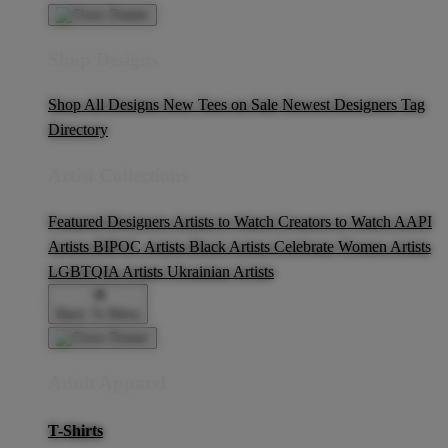
Shop Designs
Shop All Designs
New Tees on Sale
Newest Designers
Tag
Directory
Artist Collections
Featured Designers
Artists to Watch
Creators to Watch
AAPI
Artists
BIPOC Artists
Black Artists
Celebrate Women Artists
LGBTQIA Artists
Ukrainian Artists
Back To Menu
Adult Apparel
T-Shirts