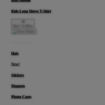
Kids Hoodie
Kids Long Sleeve T-Shirt
Back To Menu
Accessories
Hats
New!
Stickers
Magnets
Phone Cases