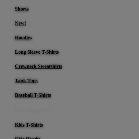
Shorts
New!
Hoodies
Long Sleeve T-Shirts
Crewneck Sweatshirts
Tank Tops
Baseball T-Shirts
Kids Apparel
Kids T-Shirts