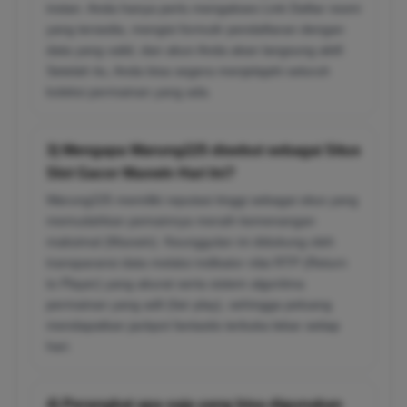
instan. Anda hanya perlu mengakses Link Daftar resmi
yang tersedia, mengisi formulir pendaftaran dengan
data yang valid, dan akun Anda akan langsung aktif.
Setelah itu, Anda bisa segera menjelajahi seluruh
koleksi permainan yang ada.
3) Mengapa Warung225 disebut sebagai Situs
Slot Gacor Maxwin Hari Ini?
Warung225 memiliki reputasi tinggi sebagai situs yang
memudahkan pemainnya meraih kemenangan
maksimal (Maxwin). Keunggulan ini didukung oleh
transparansi data melalui indikator nilai RTP (Return
to Player) yang akurat serta sistem algoritma
permainan yang adil (fair play), sehingga peluang
mendapatkan jackpot fantastis terbuka lebar setiap
hari.
4) Perangkat apa saja yang bisa digunakan