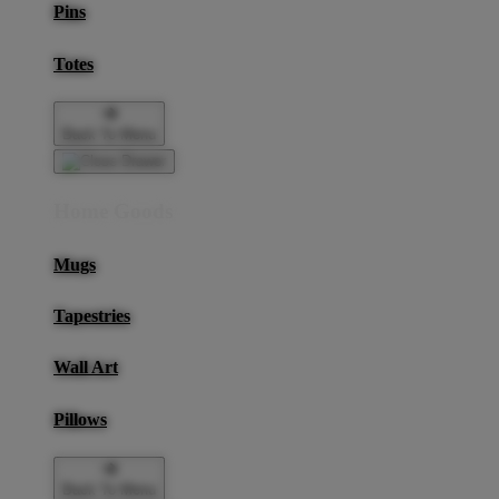
Pins
Totes
Back To Menu
Home Goods
Mugs
Tapestries
Wall Art
Pillows
Back To Menu