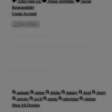
Artist Sign Up
About TeePublic
Social
Responsibility
Create Account
Cart Preview (0)
You're
IDR5,000
Away from
FREE US Shipping!
$0
IDR5,000
Your Cart is empty...
Discover something you'll love!
animals
anime
drinks
fantasy
food
funny
movies
sci-fi
sports
television
vintage
Shop All Designs