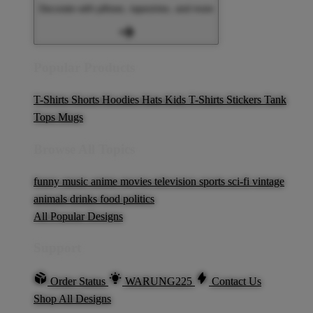
Decorate with pillows, tapestries, and more
Popular Products
T-Shirts
Shorts
Hoodies
Hats
Kids T-Shirts
Stickers
Tank
Tops
Mugs
Browse All Topics
funny
music
anime
movies
television
sports
sci-fi
vintage
animals
drinks
food
politics
All Popular Designs
Support
Order Status
WARUNG225
Contact Us
Shop All Designs