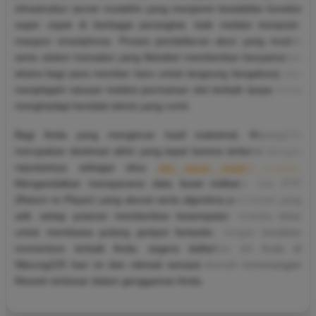
infrastruktur server mutakhir yang menjamin kestabilan koneksi
super cepat di berbagai perangkat, baik melalui komputer
maupun smartphone. Proses pendaftaran akun yang mudah
serta sistem transaksi yang fleksibel memberikan kenyamanan
ekstra bagi para member baru untuk langsung bergabung dan
menjelajahi ratusan koleksi permainan slot terbaik tanpa harus
menghadapi kendala teknis yang rumit.
Bagi Anda yang mengincar hasil maksimal, Warung225
merupakan destinasi akhir yang tepat karena terkenal dengan
reputasinya sebagai situs
slot gacor mudah maxwin
.
Mengandalkan transparansi data lewat indikator nilai RTP
(Return to Player) yang akurat serta algoritma permainan yang
adil, setiap putaran memberikan kesempatan terbuka lebar
untuk membawa pulang jackpot fantastis. Jangan lewatkan
momentum terbaik Anda; segera daftarkan diri Anda di
Warung225 hari ini dan nikmati sensasi meraih kemenangan
Maxwin terbesar dalam genggaman Anda.