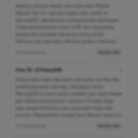
Awalnya sempat skeptis sama kata-kata 'Mudah
Maxwin Hari Ini', tapi pas nyoba main sendiri di
Warung225, algoritmanya emang berasa adil banget.
Grafis permainannya mulus di HP, dan yang paling
penting fitur perkalian besarnya sering pecah.
Akhirnya bisa ngerasain withdraw jackpot maksimal.
03 menit yang lalu
Member Aktif
User ID: @Amanah00
✔
Paling males kalau lagi asyik main game slot tiba-tiba
koneksinya putus atau lag. Untungnya server
Warung225 ini bener-bener mutakhir dan stabil banget
pas diakses lewat ponsel. Layanan CS yang siaga
juga sangat membantu pas awal-awal nanya soal
promosi. Rekomendasi banget buat hiburan masa kini.
05 menit yang lalu
Member Aktif