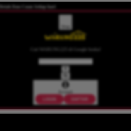
 Betah Dan Cuan Setiap hari
Shop
Cari WARUNG225 di Google bosku!
Account
LOGIN
DAFTAR