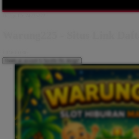
Shop All Designs
WARUNG225
WARUNG225 LOGIN
WARUNG
Design ID: 74235272
Warung225 - Situs Link Daf
I
IDR10,000
Create an account to favorite this design!