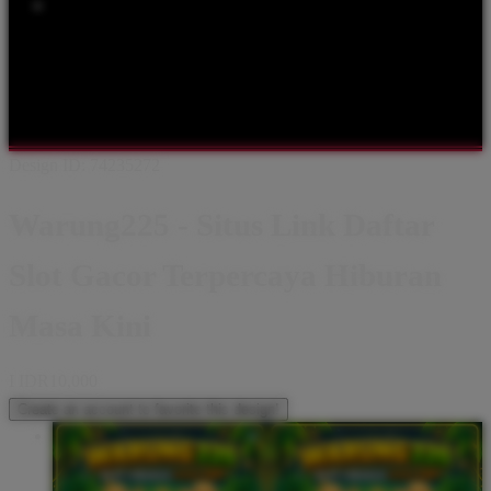
Popular Products
Shop All Designs
WARUNG225
WARUNG225 LOGIN
WARUNG225 DAFTAR
WARUNG225 SLOT
WARUNG225
ONLINE
WARUNG225 LINK ALTERNATIF
SLOT
WARUNG225
Design ID: 74235272
Warung225 - Situs Link Daftar
Slot Gacor Terpercaya Hiburan
Masa Kini
I
IDR10,000
Create an account to favorite this design!