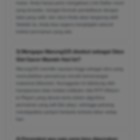
instan. Anda hanya perlu mengakses Link Daftar resmi
yang tersedia, mengisi formulir pendaftaran dengan
data yang valid, dan akun Anda akan langsung aktif.
Setelah itu, Anda bisa segera menjelajahi seluruh
koleksi permainan yang ada.
3) Mengapa Warung225 disebut sebagai Situs
Slot Gacor Maxwin Hari Ini?
Warung225 memiliki reputasi tinggi sebagai situs yang
memudahkan pemainnya meraih kemenangan
maksimal (Maxwin). Keunggulan ini didukung oleh
transparansi data melalui indikator nilai RTP (Return
to Player) yang akurat serta sistem algoritma
permainan yang adil (fair play), sehingga peluang
mendapatkan jackpot fantastis terbuka lebar setiap
hari.
4) Perangkat apa saja yang bisa digunakan