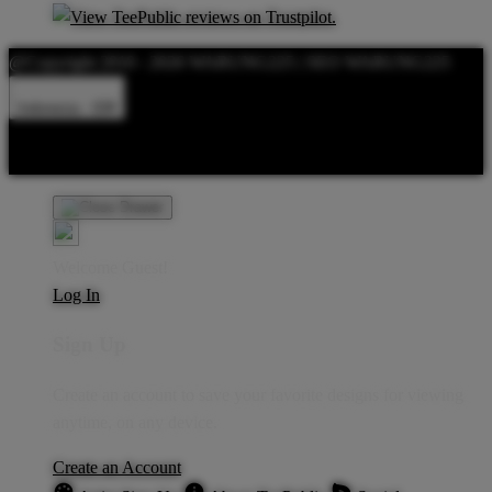
@Copyright 2010 - 2026 WARUNG225 | SEO WARUNG225
Indonesia - IDR
Product Safety
Intellectual Property Policy
CA: Do Not Sell My
Personal Information
Privacy Policy
Terms
Welcome Guest!
Log In
Sign Up
Create an account to save your favorite designs for viewing
anytime, on any device.
Create an Account