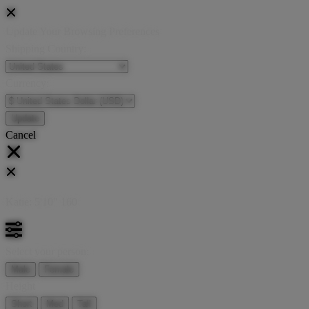
Update Your Browsing Preferences
Shipping Country:
Currency:
Cancel
Katie:
5'10"
160
Select your person:
Male
Female
Height
Short
Med
Tall