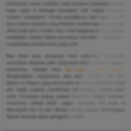
infrastruktur server mutakhir yang menjamin kestabilan koneksi
super cepat di berbagai perangkat, baik melalui komputer
maupun smartphone. Proses pendaftaran akun yang mudah
serta sistem transaksi yang fleksibel memberikan kenyamanan
ekstra bagi para member baru untuk langsung bergabung dan
menjelajahi ratusan koleksi permainan slot terbaik tanpa harus
menghadapi kendala teknis yang rumit.
Bagi Anda yang mengincar hasil maksimal, Warung225
merupakan destinasi akhir yang tepat karena terkenal dengan
reputasinya sebagai situs
slot gacor mudah maxwin
.
Mengandalkan transparansi data lewat indikator nilai RTP
(Return to Player) yang akurat serta algoritma permainan yang
adil, setiap putaran memberikan kesempatan terbuka lebar
untuk membawa pulang jackpot fantastis. Jangan lewatkan
momentum terbaik Anda; segera daftarkan diri Anda di
Warung225 hari ini dan nikmati sensasi meraih kemenangan
Maxwin terbesar dalam genggaman Anda.