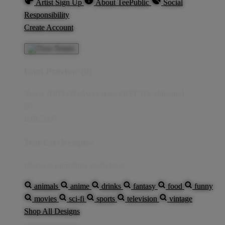
Artist Sign Up
About TeePublic
Social
Responsibility
Create Account
Cart Preview (0)
You're
IDR5,000
Away from
FREE US Shipping!
$0
IDR5,000
Your Cart is empty...
Discover something you'll love!
animals
anime
drinks
fantasy
food
funny
movies
sci-fi
sports
television
vintage
Shop All Designs