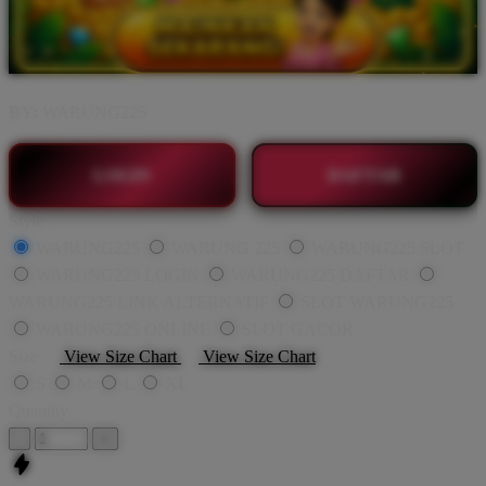
BY:
WARUNG225
LOGIN
DAFTAR
Style
WARUNG225
WARUNG 225
WARUNG225 SLOT
WARUNG225 LOGIN
WARUNG225 DAFTAR
WARUNG225 LINK ALTERNATIF
SLOT WARUNG225
WARUNG225 ONLINE
SLOT GACOR
Size
View Size Chart
View Size Chart
S
M
L
XL
Quantity
-
+